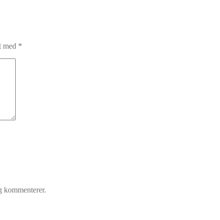
et med
*
eg kommenterer.