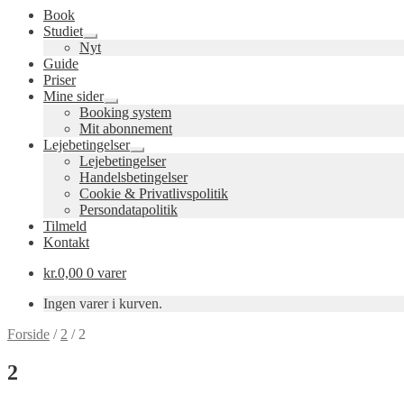
Book
Studiet
Udfold
Nyt
undermenu
Guide
Priser
Mine sider
Udfold
Booking system
undermenu
Mit abonnement
Lejebetingelser
Udfold
Lejebetingelser
undermenu
Handelsbetingelser
Cookie & Privatlivspolitik
Persondatapolitik
Tilmeld
Kontakt
kr.
0,00
0 varer
Ingen varer i kurven.
Forside
/
2
/
2
2