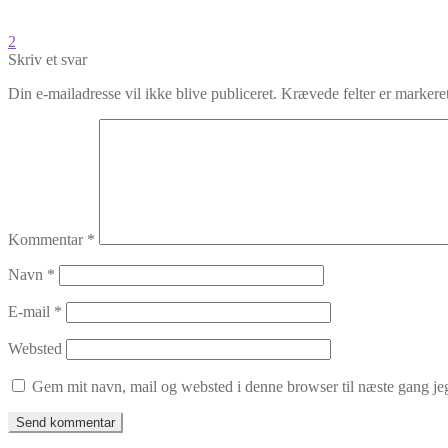
Indlægsnavigation
Forrige
2
indlæg:
Skriv et svar
Din e-mailadresse vil ikke blive publiceret.
Krævede felter er marker
Kommentar
*
Navn
*
E-mail
*
Websted
Gem mit navn, mail og websted i denne browser til næste gang j