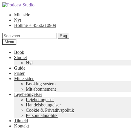
Spring
Spring
til
til
Min side
navigation
indhold
Nyt
Hotline + 4560210909
Søg
Søg
efter:
Menu
Book
Studiet
Nyt
Guide
Priser
Mine sider
Booking system
Mit abonnement
Lejebetingelser
Lejebetingelser
Handelsbetingelser
Cookie & Privatlivspolitik
Persondatapolitik
Tilmeld
Kontakt