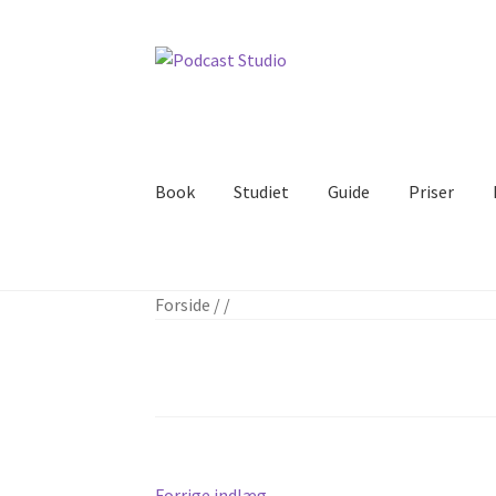
Spring
Spring
til
til
navigation
indhold
Book
Studiet
Guide
Priser
Forside
/
/
Forrige
Forrige indlæg