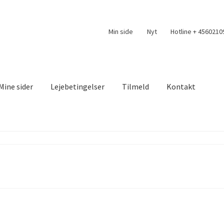
Min side
Nyt
Hotline + 4560210
Mine sider
Lejebetingelser
Tilmeld
Kontakt