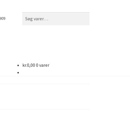
Søg
Søg
909
efter:
kr.
0,00
0 varer