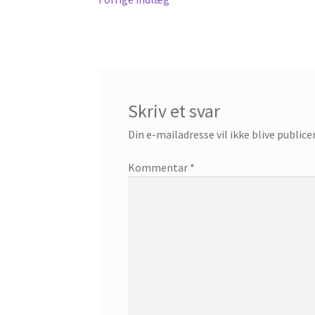
Indlægsnavigation
indlæg:
Skriv et svar
Din e-mailadresse vil ikke blive publice
Kommentar
*