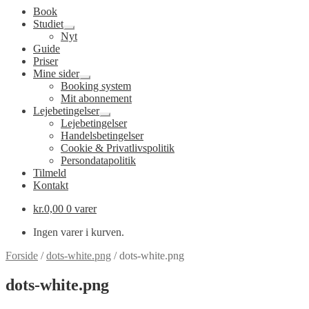
Book
Studiet
Udfold
Nyt
undermenu
Guide
Priser
Mine sider
Udfold
Booking system
undermenu
Mit abonnement
Lejebetingelser
Udfold
Lejebetingelser
undermenu
Handelsbetingelser
Cookie & Privatlivspolitik
Persondatapolitik
Tilmeld
Kontakt
kr.
0,00
0 varer
Ingen varer i kurven.
Forside
/
dots-white.png
/
dots-white.png
dots-white.png