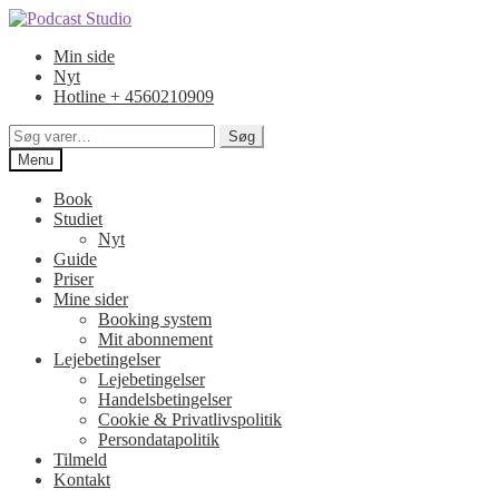
Spring
Spring
til
til
Min side
navigation
indhold
Nyt
Hotline + 4560210909
Søg
Søg
efter:
Menu
Book
Studiet
Nyt
Guide
Priser
Mine sider
Booking system
Mit abonnement
Lejebetingelser
Lejebetingelser
Handelsbetingelser
Cookie & Privatlivspolitik
Persondatapolitik
Tilmeld
Kontakt