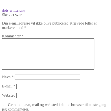
Indlægsnavigation
Forrige
dots-white.png
indlæg:
Skriv et svar
Din e-mailadresse vil ikke blive publiceret.
Krævede felter er
markeret med
*
Kommentar
*
Navn
*
E-mail
*
Websted
Gem mit navn, mail og websted i denne browser til næste gang
jeg kommenterer.