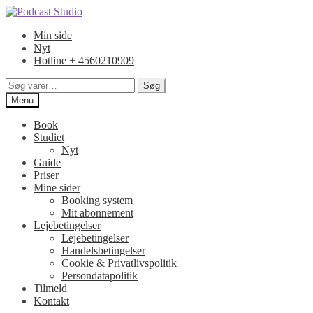
Spring
Spring
til
til
Min side
navigation
indhold
Nyt
Hotline + 4560210909
Søg
Søg
efter:
Menu
Book
Studiet
Nyt
Guide
Priser
Mine sider
Booking system
Mit abonnement
Lejebetingelser
Lejebetingelser
Handelsbetingelser
Cookie & Privatlivspolitik
Persondatapolitik
Tilmeld
Kontakt