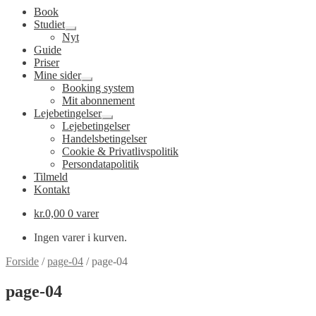
Book
Studiet
Udfold
Nyt
undermenu
Guide
Priser
Mine sider
Udfold
Booking system
undermenu
Mit abonnement
Lejebetingelser
Udfold
Lejebetingelser
undermenu
Handelsbetingelser
Cookie & Privatlivspolitik
Persondatapolitik
Tilmeld
Kontakt
kr.
0,00
0 varer
Ingen varer i kurven.
Forside
/
page-04
/
page-04
page-04