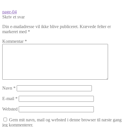
Indlægsnavigation
Forrige
page-04
indlæg:
Skriv et svar
Din e-mailadresse vil ikke blive publiceret.
Krævede felter er
markeret med
*
Kommentar
*
Navn
*
E-mail
*
Websted
Gem mit navn, mail og websted i denne browser til næste gang
jeg kommenterer.