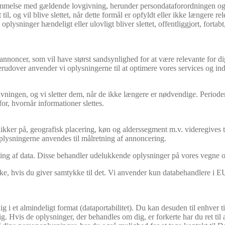
stemmelse med gældende lovgivning, herunder persondataforordningen og
il, og vil blive slettet, når dette formål er opfyldt eller ikke længere rel
e oplysninger hændeligt eller ulovligt bliver slettet, offentliggjort, fo
annoncer, som vil have størst sandsynlighed for at være relevante for dig
erudover anvender vi oplysningerne til at optimere vores services og in
ovgivningen, og vi sletter dem, når de ikke længere er nødvendige. Peri
or, hvornår informationer slettes.
kker på, geografisk placering, køn og alderssegment m.v. videregives ti
 Oplysningerne anvendes til målretning af annoncering.
ling af data. Disse behandler udelukkende oplysninger på vores vegne 
e, hvis du giver samtykke til det. Vi anvender kun databehandlere i EU e
dig i et almindeligt format (dataportabilitet). Du kan desuden til enhve
g. Hvis de oplysninger, der behandles om dig, er forkerte har du ret til at