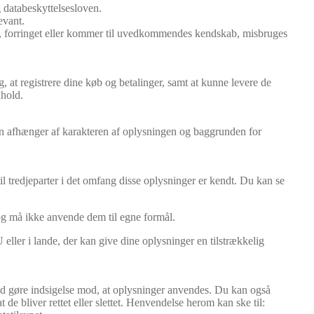
 databeskyttelsesloven.
evant.
rtabt, forringet eller kommer til uvedkommendes kendskab, misbruges
, at registrere dine køb og betalinger, samt at kunne levere de
dhold.
oden afhænger af karakteren af oplysningen og baggrunden for
l tredjeparter i det omfang disse oplysninger er kendt. Du kan se
og må ikke anvende dem til egne formål.
ller i lande, der kan give dine oplysninger en tilstrækkelig
r tid gøre indsigelse mod, at oplysninger anvendes. Du kan også
 de bliver rettet eller slettet. Henvendelse herom kan ske til: