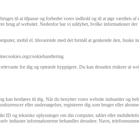
ges til at tilpasse og forbedre vores indhold og til at øge værdien af 
ere brug af websitet. Nedenfor har vi uddybet, hvilke informationer der 
mputer, mobil el. tilsvarende med det formål at genkende den, huske inds
//minecookies.org/cookiehandtering
 relevante for dig og optræde hyppigere. Du kan desuden risikere at webs
fang kan henføres til dig. Når du benytter vores website indsamler og be
onkurrencer eller undersøgelser, registrerer dig som bruger eller abonnen
kt ID og tekniske oplysninger om din computer, tablet eller mobiltelefo
og selv indtaster informationerne behandles desuden: Navn, telefonnummer