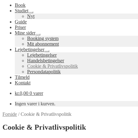
Book
Studiet
Udfold
Nyt
undermenu
Guide
Priser
Mine sider
Udfold
Booking system
undermenu
Mit abonnement
Lejebetingelser
Udfold
Lejebetingelser
undermenu
Handelsbetingelser
Cookie & Privatlivspolitik
Persondatapolitik
Tilmeld
Kontakt
kr.
0,00
0 varer
Ingen varer i kurven.
Forside
/
Cookie & Privatlivspolitik
Cookie & Privatlivspolitik