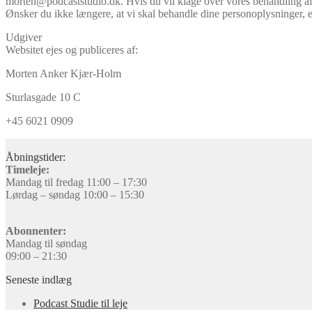
morten@podcaststudio.dk. Hvis du vil klage over vores behandling af d
Ønsker du ikke længere, at vi skal behandle dine personoplysninger, 
Udgiver
Websitet ejes og publiceres af:
Morten Anker Kjær-Holm
Sturlasgade 10 C
+45 6021 0909
Åbningstider:
Timeleje:
Mandag til fredag 11:00 – 17:30
Lørdag – søndag 10:00 – 15:30
Abonnenter:
Mandag til søndag
09:00 – 21:30
Seneste indlæg
Podcast Studie til leje