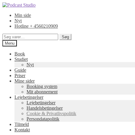
Spring
Spring
til
til
Min side
navigation
indhold
Nyt
Hotline + 4560210909
Søg
Søg
efter:
Menu
Book
Studiet
Nyt
Guide
Priser
Mine sider
Booking system
Mit abonnement
Lejebetingelser
Lejebetingelser
Handelsbetingelser
Cookie & Privatlivspolitik
Persondatapolitik
Tilmeld
Kontakt