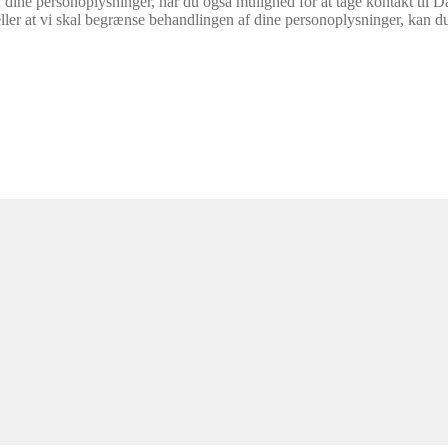
ine personoplysninger, har du også mulighed for at tage kontakt til Da
eller at vi skal begrænse behandlingen af dine personoplysninger, kan