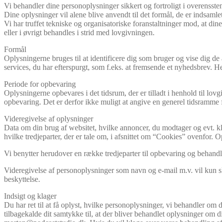
Vi behandler dine personoplysninger sikkert og fortroligt i overens
Dine oplysninger vil alene blive anvendt til det formål, de er indsamlet t
Vi har truffet tekniske og organisatoriske foranstaltninger mod, at din
eller i øvrigt behandles i strid med lovgivningen.
Formål
Oplysningerne bruges til at identificere dig som bruger og vise dig de 
services, du har efterspurgt, som f.eks. at fremsende et nyhedsbrev. H
Periode for opbevaring
Oplysningerne opbevares i det tidsrum, der er tilladt i henhold til l
opbevaring. Det er derfor ikke muligt at angive en generel tidsramme f
Videregivelse af oplysninger
Data om din brug af websitet, hvilke annoncer, du modtager og evt. kli
hvilke tredjeparter, der er tale om, i afsnittet om “Cookies” ovenfor.
Vi benytter herudover en række tredjeparter til opbevaring og behand
Videregivelse af personoplysninger som navn og e-mail m.v. vil kun sk
beskyttelse.
Indsigt og klager
Du har ret til at få oplyst, hvilke personoplysninger, vi behandler om 
tilbagekalde dit samtykke til, at der bliver behandlet oplysninger om di