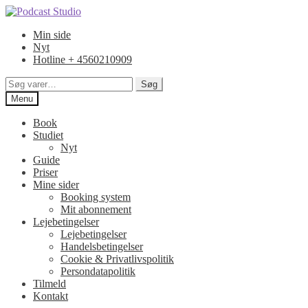
Spring
Spring
til
til
Min side
navigation
indhold
Nyt
Hotline + 4560210909
Søg
Søg
efter:
Menu
Book
Studiet
Nyt
Guide
Priser
Mine sider
Booking system
Mit abonnement
Lejebetingelser
Lejebetingelser
Handelsbetingelser
Cookie & Privatlivspolitik
Persondatapolitik
Tilmeld
Kontakt