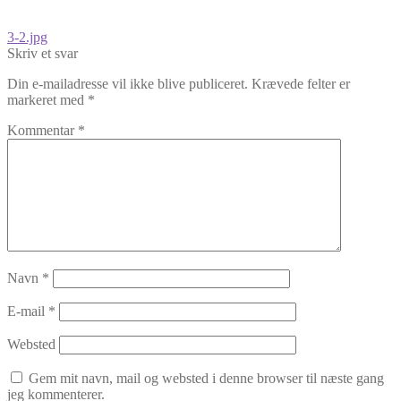
Indlægsnavigation
Forrige
3-2.jpg
indlæg:
Skriv et svar
Din e-mailadresse vil ikke blive publiceret.
Krævede felter er
markeret med
*
Kommentar
*
Navn
*
E-mail
*
Websted
Gem mit navn, mail og websted i denne browser til næste gang
jeg kommenterer.