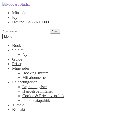
Spring
Spring
til
til
Min side
navigation
indhold
Nyt
Hotline + 4560210909
Søg
Søg
efter:
Menu
Book
Studiet
Nyt
Guide
Priser
Mine sider
Booking system
Mit abonnement
Lejebetingelser
Lejebetingelser
Handelsbetingelser
Cookie & Privatlivspolitik
Persondatapolitik
Tilmeld
Kontakt