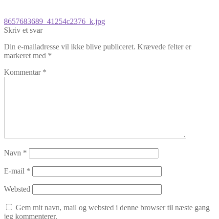
Indlægsnavigation
Forrige
8657683689_41254c2376_k.jpg
indlæg:
Skriv et svar
Din e-mailadresse vil ikke blive publiceret.
Krævede felter er
markeret med
*
Kommentar
*
Navn
*
E-mail
*
Websted
Gem mit navn, mail og websted i denne browser til næste gang
jeg kommenterer.