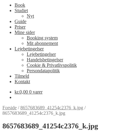
Book
Studiet
Nyt
Guide
Priser
Mine sider
Booking system
Mit abonnement
Lejebetingelser
Lejebetingelser
Handelsbetingelser
Cookie & Privatlivspolitik
Persondatapolitik
Tilmeld
Kontakt
kr.
0,00
0 varer
Forside
/
8657683689_41254c2376_k.jpg
/
8657683689_41254c2376_k.jpg
8657683689_41254c2376_k.jpg