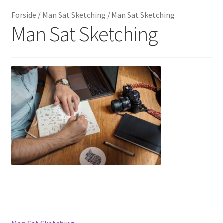
Forside
/
Man Sat Sketching
/
Man Sat Sketching
Guide
Man Sat Sketching
Priser
Mine sider
Lejebetingelser
Tilmeld
Kontakt
Forrige