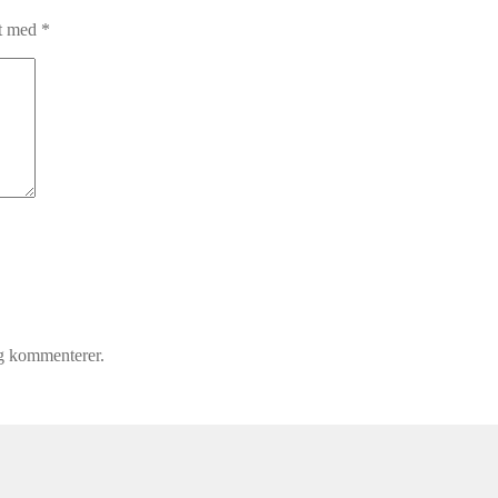
et med
*
eg kommenterer.