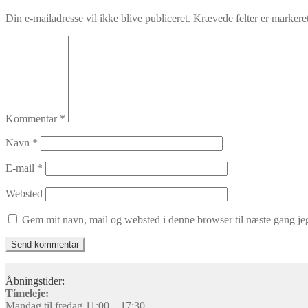
Din e-mailadresse vil ikke blive publiceret.
Krævede felter er marker
Kommentar
*
Navn
*
E-mail
*
Websted
Gem mit navn, mail og websted i denne browser til næste gang j
Åbningstider:
Timeleje:
Mandag til fredag 11:00 – 17:30