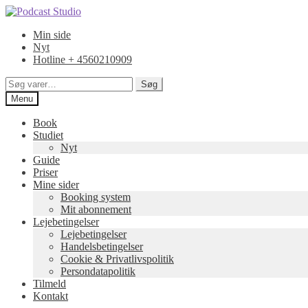
Spring
Spring
til
til
Min side
navigation
indhold
Nyt
Hotline + 4560210909
Søg
Søg
efter:
Menu
Book
Studiet
Nyt
Guide
Priser
Mine sider
Booking system
Mit abonnement
Lejebetingelser
Lejebetingelser
Handelsbetingelser
Cookie & Privatlivspolitik
Persondatapolitik
Tilmeld
Kontakt