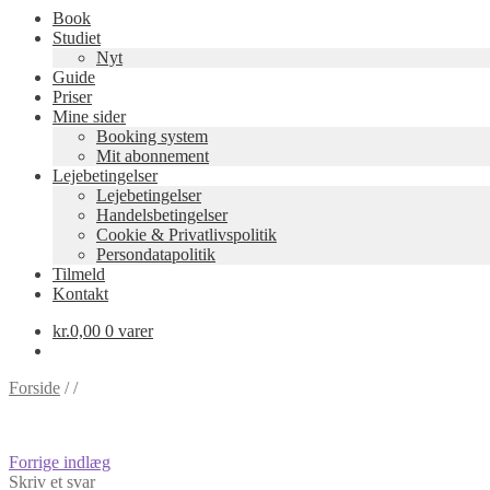
Book
Studiet
Nyt
Guide
Priser
Mine sider
Booking system
Mit abonnement
Lejebetingelser
Lejebetingelser
Handelsbetingelser
Cookie & Privatlivspolitik
Persondatapolitik
Tilmeld
Kontakt
kr.
0,00
0 varer
Forside
/
/
Indlægsnavigation
Forrige
Forrige indlæg
indlæg:
Skriv et svar