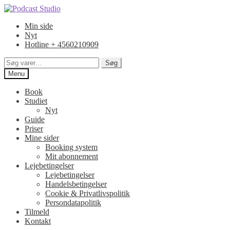
Spring
Spring
til
til
Min side
navigation
indhold
Nyt
Hotline + 4560210909
Søg
Søg
efter:
Menu
Book
Studiet
Nyt
Guide
Priser
Mine sider
Booking system
Mit abonnement
Lejebetingelser
Lejebetingelser
Handelsbetingelser
Cookie & Privatlivspolitik
Persondatapolitik
Tilmeld
Kontakt