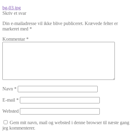
Indlægsnavigation
Forrige
bg-03.jpg
indlæg:
Skriv et svar
Din e-mailadresse vil ikke blive publiceret.
Krævede felter er
markeret med
*
Kommentar
*
Navn
*
E-mail
*
Websted
Gem mit navn, mail og websted i denne browser til næste gang
jeg kommenterer.