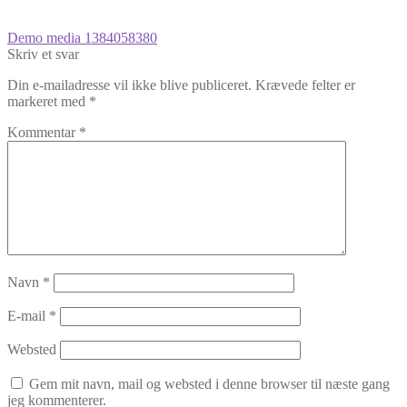
Indlægsnavigation
Forrige
Demo media 1384058380
indlæg:
Skriv et svar
Din e-mailadresse vil ikke blive publiceret.
Krævede felter er
markeret med
*
Kommentar
*
Navn
*
E-mail
*
Websted
Gem mit navn, mail og websted i denne browser til næste gang
jeg kommenterer.