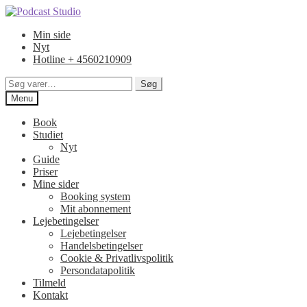
Spring
Spring
til
til
Min side
navigation
indhold
Nyt
Hotline + 4560210909
Søg
Søg
efter:
Menu
Book
Studiet
Nyt
Guide
Priser
Mine sider
Booking system
Mit abonnement
Lejebetingelser
Lejebetingelser
Handelsbetingelser
Cookie & Privatlivspolitik
Persondatapolitik
Tilmeld
Kontakt