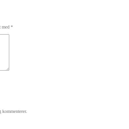
et med
*
eg kommenterer.