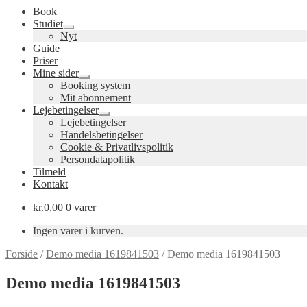
Book
Studiet
Udfold
Nyt
undermenu
Guide
Priser
Mine sider
Udfold
Booking system
undermenu
Mit abonnement
Lejebetingelser
Udfold
Lejebetingelser
undermenu
Handelsbetingelser
Cookie & Privatlivspolitik
Persondatapolitik
Tilmeld
Kontakt
kr.
0,00
0 varer
Ingen varer i kurven.
Forside
/
Demo media 1619841503
/
Demo media 1619841503
Demo media 1619841503