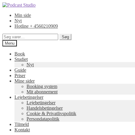
Spring
Spring
til
til
Min side
navigation
indhold
Nyt
Hotline + 4560210909
Søg
Søg
efter:
Menu
Book
Studiet
Nyt
Guide
Priser
Mine sider
Booking system
Mit abonnement
Lejebetingelser
Lejebetingelser
Handelsbetingelser
Cookie & Privatlivspolitik
Persondatapolitik
Tilmeld
Kontakt