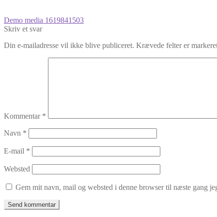
Indlægsnavigation
Forrige
Demo media 1619841503
indlæg:
Skriv et svar
Din e-mailadresse vil ikke blive publiceret.
Krævede felter er marker
Kommentar
*
Navn
*
E-mail
*
Websted
Gem mit navn, mail og websted i denne browser til næste gang j