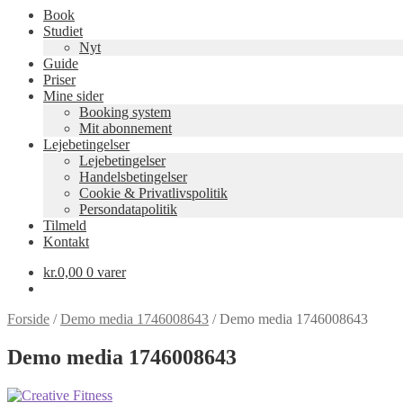
Book
Studiet
Nyt
Guide
Priser
Mine sider
Booking system
Mit abonnement
Lejebetingelser
Lejebetingelser
Handelsbetingelser
Cookie & Privatlivspolitik
Persondatapolitik
Tilmeld
Kontakt
kr.
0,00
0 varer
Forside
/
Demo media 1746008643
/
Demo media 1746008643
Demo media 1746008643