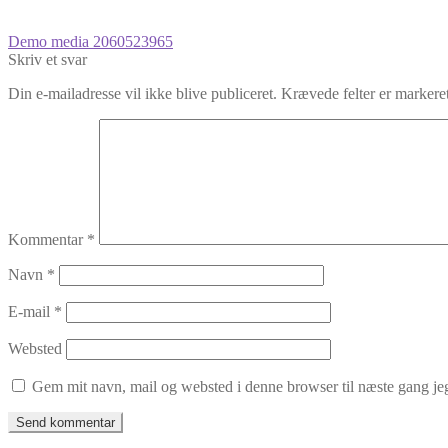
Indlægsnavigation
Forrige
Demo media 2060523965
indlæg:
Skriv et svar
Din e-mailadresse vil ikke blive publiceret.
Krævede felter er marker
Kommentar
*
Navn
*
E-mail
*
Websted
Gem mit navn, mail og websted i denne browser til næste gang j