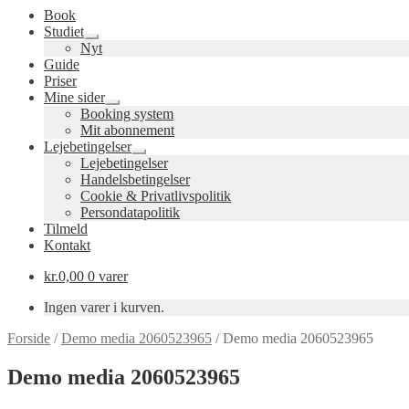
Book
Studiet
Udfold
Nyt
undermenu
Guide
Priser
Mine sider
Udfold
Booking system
undermenu
Mit abonnement
Lejebetingelser
Udfold
Lejebetingelser
undermenu
Handelsbetingelser
Cookie & Privatlivspolitik
Persondatapolitik
Tilmeld
Kontakt
kr.
0,00
0 varer
Ingen varer i kurven.
Forside
/
Demo media 2060523965
/
Demo media 2060523965
Demo media 2060523965