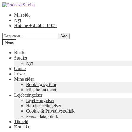
Spring
Spring
til
til
Min side
navigation
indhold
Nyt
Hotline + 4560210909
Søg
Søg
efter:
Menu
Book
Studiet
Nyt
Guide
Priser
Mine sider
Booking system
Mit abonnement
Lejebetingelser
Lejebetingelser
Handelsbetingelser
Cookie & Privatlivspolitik
Persondatapolitik
Tilmeld
Kontakt