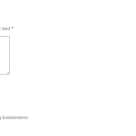
et med
*
eg kommenterer.