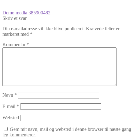
Indlægsnavigation
Forrige
Demo media 385900482
indlæg:
Skriv et svar
Din e-mailadresse vil ikke blive publiceret.
Krævede felter er
markeret med
*
Kommentar
*
Navn
*
E-mail
*
Websted
Gem mit navn, mail og websted i denne browser til næste gang
jeg kommenterer.