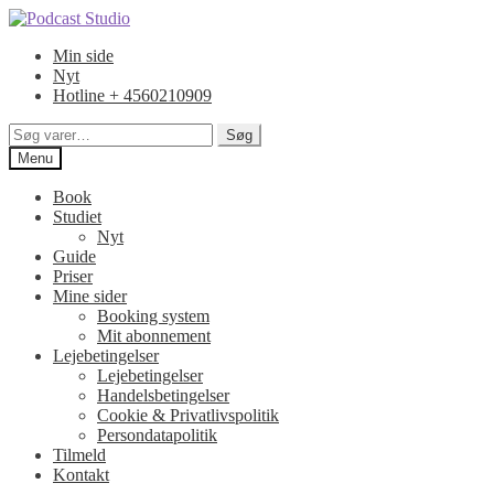
Spring
Spring
til
til
Min side
navigation
indhold
Nyt
Hotline + 4560210909
Søg
Søg
efter:
Menu
Book
Studiet
Nyt
Guide
Priser
Mine sider
Booking system
Mit abonnement
Lejebetingelser
Lejebetingelser
Handelsbetingelser
Cookie & Privatlivspolitik
Persondatapolitik
Tilmeld
Kontakt