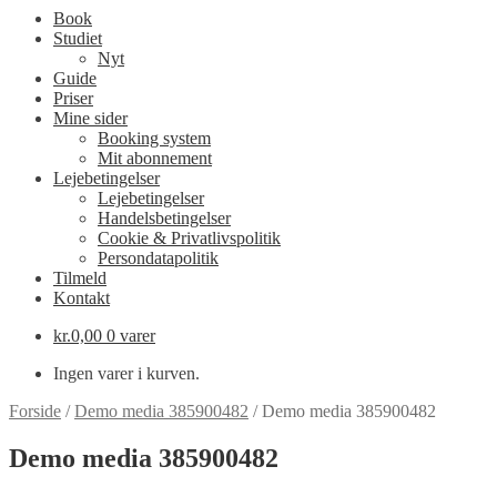
Book
Studiet
Nyt
Guide
Priser
Mine sider
Booking system
Mit abonnement
Lejebetingelser
Lejebetingelser
Handelsbetingelser
Cookie & Privatlivspolitik
Persondatapolitik
Tilmeld
Kontakt
kr.
0,00
0 varer
Ingen varer i kurven.
Forside
/
Demo media 385900482
/
Demo media 385900482
Demo media 385900482