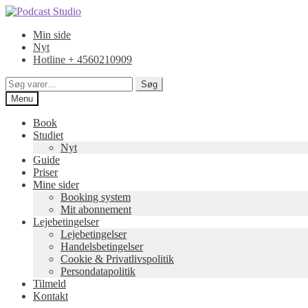
Spring
Spring
til
til
Min side
navigation
indhold
Nyt
Hotline + 4560210909
Søg
Søg
efter:
Menu
Book
Studiet
Nyt
Guide
Priser
Mine sider
Booking system
Mit abonnement
Lejebetingelser
Lejebetingelser
Handelsbetingelser
Cookie & Privatlivspolitik
Persondatapolitik
Tilmeld
Kontakt