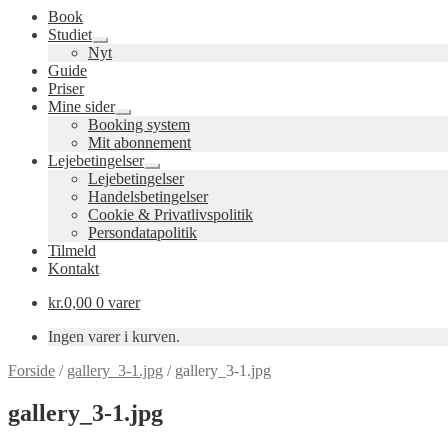
Book
Studiet
Udfold
Nyt
undermenu
Guide
Priser
Mine sider
Udfold
Booking system
undermenu
Mit abonnement
Lejebetingelser
Udfold
Lejebetingelser
undermenu
Handelsbetingelser
Cookie & Privatlivspolitik
Persondatapolitik
Tilmeld
Kontakt
kr.
0,00
0 varer
Ingen varer i kurven.
Forside
/
gallery_3-1.jpg
/
gallery_3-1.jpg
gallery_3-1.jpg