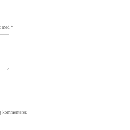
et med
*
eg kommenterer.