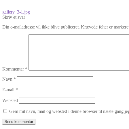
Indlægsnavigation
Forrige
gallery_3-1.jpg
indlæg:
Skriv et svar
Din e-mailadresse vil ikke blive publiceret.
Krævede felter er marker
Kommentar
*
Navn
*
E-mail
*
Websted
Gem mit navn, mail og websted i denne browser til næste gang j