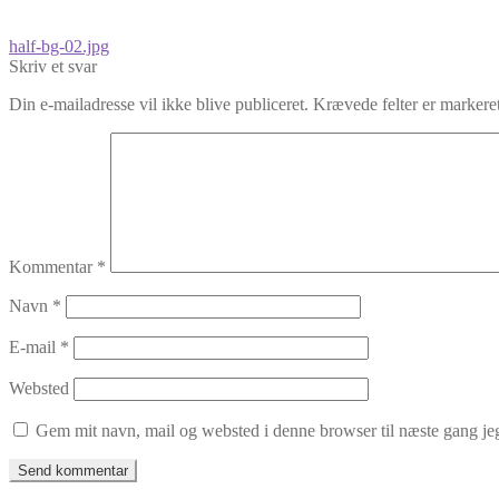
Indlægsnavigation
Forrige
half-bg-02.jpg
indlæg:
Skriv et svar
Din e-mailadresse vil ikke blive publiceret.
Krævede felter er marker
Kommentar
*
Navn
*
E-mail
*
Websted
Gem mit navn, mail og websted i denne browser til næste gang j