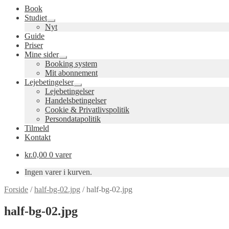
Book
Studiet
Udfold
Nyt
undermenu
Guide
Priser
Mine sider
Udfold
Booking system
undermenu
Mit abonnement
Lejebetingelser
Udfold
Lejebetingelser
undermenu
Handelsbetingelser
Cookie & Privatlivspolitik
Persondatapolitik
Tilmeld
Kontakt
kr.
0,00
0 varer
Ingen varer i kurven.
Forside
/
half-bg-02.jpg
/
half-bg-02.jpg
half-bg-02.jpg