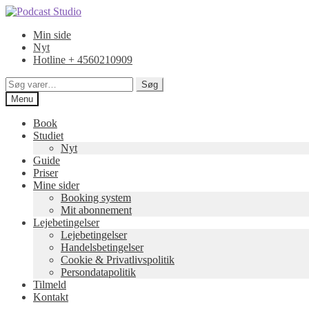
Spring
Spring
til
til
Min side
navigation
indhold
Nyt
Hotline + 4560210909
Søg
Søg
efter:
Menu
Book
Studiet
Nyt
Guide
Priser
Mine sider
Booking system
Mit abonnement
Lejebetingelser
Lejebetingelser
Handelsbetingelser
Cookie & Privatlivspolitik
Persondatapolitik
Tilmeld
Kontakt