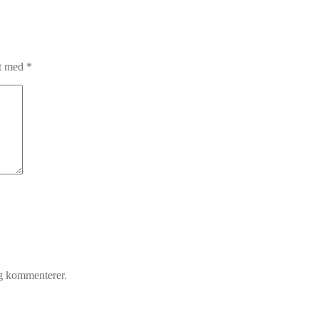
et med
*
eg kommenterer.