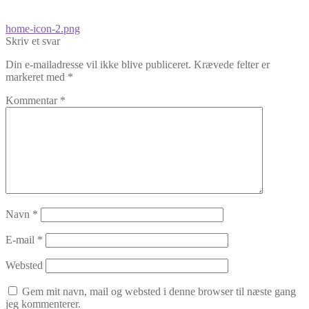
Indlægsnavigation
Forrige
home-icon-2.png
indlæg:
Skriv et svar
Din e-mailadresse vil ikke blive publiceret.
Krævede felter er
markeret med
*
Kommentar
*
Navn
*
E-mail
*
Websted
Gem mit navn, mail og websted i denne browser til næste gang
jeg kommenterer.