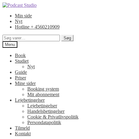
Spring
Spring
til
til
Min side
navigation
indhold
Nyt
Hotline + 4560210909
Søg
Søg
efter:
Menu
Book
Studiet
Nyt
Guide
Priser
Mine sider
Booking system
Mit abonnement
Lejebetingelser
Lejebetingelser
Handelsbetingelser
Cookie & Privatlivspolitik
Persondatapolitik
Tilmeld
Kontakt