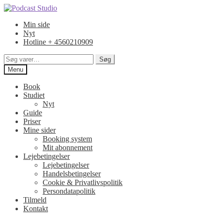
Spring
Spring
til
til
Min side
navigation
indhold
Nyt
Hotline + 4560210909
Søg
Søg
efter:
Menu
Book
Studiet
Nyt
Guide
Priser
Mine sider
Booking system
Mit abonnement
Lejebetingelser
Lejebetingelser
Handelsbetingelser
Cookie & Privatlivspolitik
Persondatapolitik
Tilmeld
Kontakt