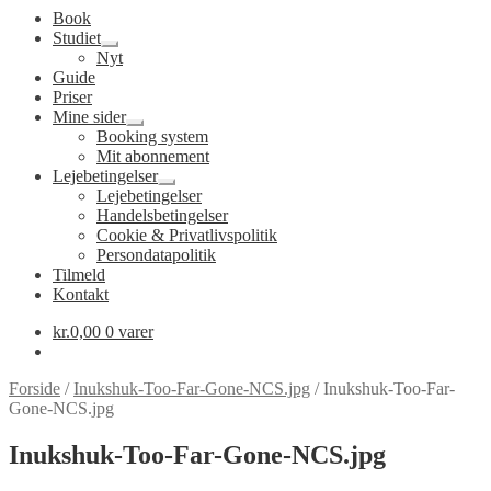
Book
Studiet
Udfold
Nyt
undermenu
Guide
Priser
Mine sider
Udfold
Booking system
undermenu
Mit abonnement
Lejebetingelser
Udfold
Lejebetingelser
undermenu
Handelsbetingelser
Cookie & Privatlivspolitik
Persondatapolitik
Tilmeld
Kontakt
kr.
0,00
0 varer
Forside
/
Inukshuk-Too-Far-Gone-NCS.jpg
/
Inukshuk-Too-Far-
Gone-NCS.jpg
Inukshuk-Too-Far-Gone-NCS.jpg