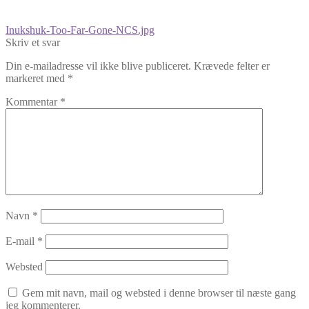
Indlægsnavigation
Forrige
Inukshuk-Too-Far-Gone-NCS.jpg
indlæg:
Skriv et svar
Din e-mailadresse vil ikke blive publiceret.
Krævede felter er
markeret med
*
Kommentar
*
Navn
*
E-mail
*
Websted
Gem mit navn, mail og websted i denne browser til næste gang
jeg kommenterer.