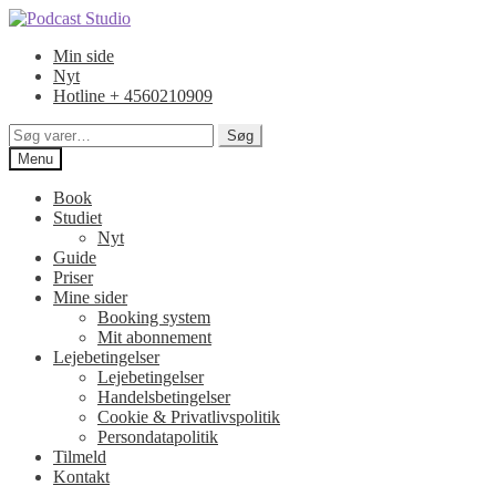
Spring
Spring
til
til
Min side
navigation
indhold
Nyt
Hotline + 4560210909
Søg
Søg
efter:
Menu
Book
Studiet
Nyt
Guide
Priser
Mine sider
Booking system
Mit abonnement
Lejebetingelser
Lejebetingelser
Handelsbetingelser
Cookie & Privatlivspolitik
Persondatapolitik
Tilmeld
Kontakt