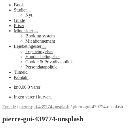
Book
Studiet
Udfold
Nyt
undermenu
Guide
Priser
Mine sider
Udfold
Booking system
undermenu
Mit abonnement
Lejebetingelser
Udfold
Lejebetingelser
undermenu
Handelsbetingelser
Cookie & Privatlivspolitik
Persondatapolitik
Tilmeld
Kontakt
kr.
0,00
0 varer
Ingen varer i kurven.
Forside
/
pierre-gui-439774-unsplash
/
pierre-gui-439774-unsplash
pierre-gui-439774-unsplash