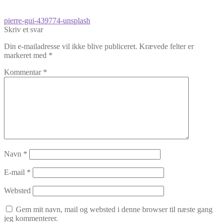
Indlægsnavigation
Forrige
pierre-gui-439774-unsplash
indlæg:
Skriv et svar
Din e-mailadresse vil ikke blive publiceret.
Krævede felter er
markeret med
*
Kommentar
*
Navn
*
E-mail
*
Websted
Gem mit navn, mail og websted i denne browser til næste gang
jeg kommenterer.