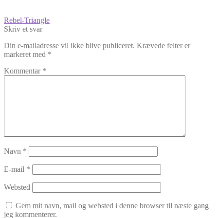
Indlægsnavigation
Forrige
Rebel-Triangle
indlæg:
Skriv et svar
Din e-mailadresse vil ikke blive publiceret.
Krævede felter er
markeret med
*
Kommentar
*
Navn
*
E-mail
*
Websted
Gem mit navn, mail og websted i denne browser til næste gang
jeg kommenterer.