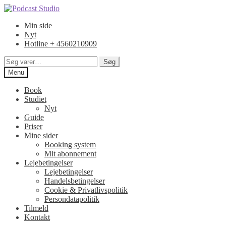
Spring
Spring
til
til
Min side
navigation
indhold
Nyt
Hotline + 4560210909
Søg
Søg
efter:
Menu
Book
Studiet
Nyt
Guide
Priser
Mine sider
Booking system
Mit abonnement
Lejebetingelser
Lejebetingelser
Handelsbetingelser
Cookie & Privatlivspolitik
Persondatapolitik
Tilmeld
Kontakt