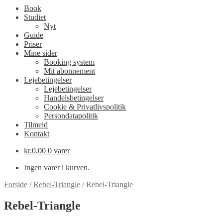
Book
Studiet
Nyt
Guide
Priser
Mine sider
Booking system
Mit abonnement
Lejebetingelser
Lejebetingelser
Handelsbetingelser
Cookie & Privatlivspolitik
Persondatapolitik
Tilmeld
Kontakt
kr.
0,00
0 varer
Ingen varer i kurven.
Forside
/
Rebel-Triangle
/
Rebel-Triangle
Rebel-Triangle