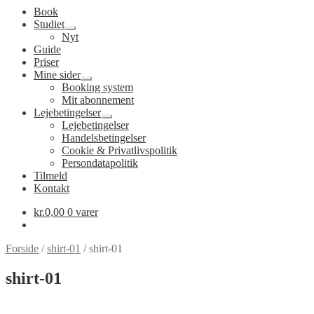
Book
Studiet
Udfold
Nyt
undermenu
Guide
Priser
Mine sider
Udfold
Booking system
undermenu
Mit abonnement
Lejebetingelser
Udfold
Lejebetingelser
undermenu
Handelsbetingelser
Cookie & Privatlivspolitik
Persondatapolitik
Tilmeld
Kontakt
kr.
0,00
0 varer
Forside
/
shirt-01
/
shirt-01
shirt-01