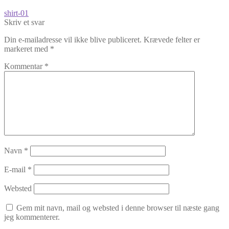
Indlægsnavigation
Forrige
shirt-01
indlæg:
Skriv et svar
Din e-mailadresse vil ikke blive publiceret.
Krævede felter er
markeret med
*
Kommentar
*
Navn
*
E-mail
*
Websted
Gem mit navn, mail og websted i denne browser til næste gang
jeg kommenterer.