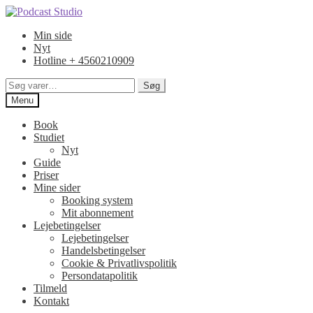
Spring
Spring
til
til
Min side
navigation
indhold
Nyt
Hotline + 4560210909
Søg
Søg
efter:
Menu
Book
Studiet
Nyt
Guide
Priser
Mine sider
Booking system
Mit abonnement
Lejebetingelser
Lejebetingelser
Handelsbetingelser
Cookie & Privatlivspolitik
Persondatapolitik
Tilmeld
Kontakt